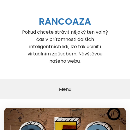
Skip
to
content
RANCOAZA
Pokud chcete strávit nějaký ten volný
čas v přítomnosti dalších
inteligentních lidí, lze tak učinit i
virtuálním způsobem. Návštěvou
našeho webu.
Menu