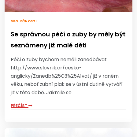
SPOLEČNOSTI
Se správnou péčí o zuby by měly být
seznámeny již malé děti
Péči o zuby bychom neměli zanedbávat
http://www.slovnik.cr/cesko-
anglicky/Zanedb%25C3%25A1vat/ již v raném
věku, neboť zubní plak se v ústní dutině vytváří
již v této době. Jakmile se
PŘEČÍST