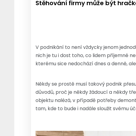
Stěhování firmy může být hračk
V podnikání to není vždycky jenom jednoduc
nich je tu i dost toho, co lidem příjemné ne
kterému sice nedochází dnes a denně, al
Někdy se prostě musí takový podnik přesuno
důvodů, proč je někdy žádoucí a někdy tř
objektu nalézá, v případě potřeby demonto
tam, kde to bude i nadále sloužit svému úč