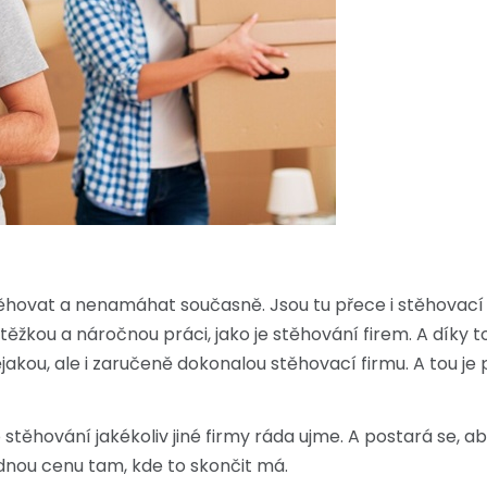
 stěhovat a nenamáhat současně. Jsou tu přece i stěhovací
 těžkou a náročnou práci, jako je stěhování firem. A díky
akou, ale i zaručeně dokonalou stěhovací firmu. A tou je 
ěhování jakékoliv jiné firmy ráda ujme. A postará se, ab
dnou cenu tam, kde to skončit má.