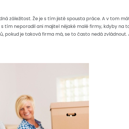
adná záležitost. Že je s tím jistě spousta práce. A v tom 
s tím neporadil ani majitel nějaké malé firmy, kdyby na to 
pokud je taková firma má, se to často nedá zvládnout. A 