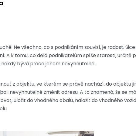
a
hé. Ne všechno, co s podnikáním souvisí, je radost. Sice 
ní. A k tomu, co dělá podnikatelům spíše starosti, určitě p
e někdy bývá přece jenom nevyhnutelné.
ut z objektu, ve kterém se právě nachází, do objektu jin
eba i nevyhnutelné změnit adresu. A to znamená, že se má
vat, uložit do vhodného obalu, naložit do vhodného vozid
elu.