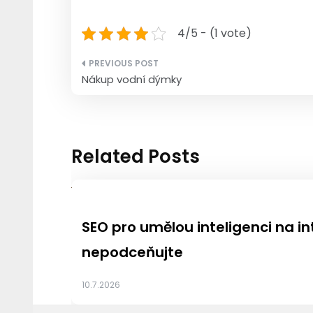
4/5 - (1 vote)
Navigace
Nákup vodní dýmky
pro
příspěvek
Related Posts
SEO pro umělou inteligenci na i
nepodceňujte
10.7.2026