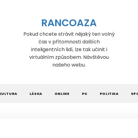
RANCOAZA
Pokud chcete strávit nějaký ten volný
čas v přítomnosti dalších
inteligentních lidí, lze tak učinit i
virtuálním způsobem. Návštěvou
našeho webu.
KULTURA
LÁSKA
ONLINE
PC
POLITIKA
SP