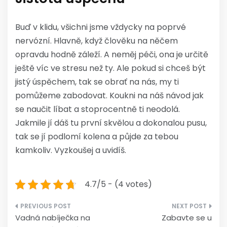
Buď v klidu, všichni jsme vždycky na poprvé
nervózní. Hlavně, když člověku na něčem
opravdu hodně záleží. A neměj péči, ona je určitě
ještě víc ve stresu než ty. Ale pokud si chceš být
jistý úspěchem, tak se obrať na nás, my ti
pomůžeme zabodovat. Koukni na náš návod jak
se naučit líbat a stoprocentně ti neodolá.
Jakmile jí dáš tu první skvělou a dokonalou pusu,
tak se jí podlomí kolena a půjde za tebou
kamkoliv. Vyzkoušej a uvidíš.
4.7/5 - (4 votes)
Navigace
Vadná nabíječka na
Zabavte se u