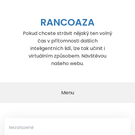
Skip
to
content
RANCOAZA
Pokud chcete strávit nějaký ten volný
čas v přítomnosti dalších
inteligentních lidí, lze tak učinit i
virtuálním způsobem. Návštěvou
našeho webu.
Menu
Nezařazené