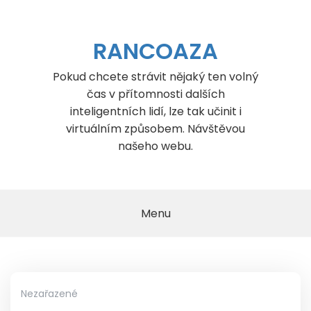
Skip
to
content
RANCOAZA
Pokud chcete strávit nějaký ten volný
čas v přítomnosti dalších
inteligentních lidí, lze tak učinit i
virtuálním způsobem. Návštěvou
našeho webu.
Menu
Nezařazené