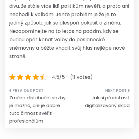
divu, že stále více lidí politikům nevěří, a proto ani
nechodí k volbám. Jenže problém je že je to
jediný způsob, jak se alespoň pokusit o změnu.
Nezapomínejte na to letos na podzim, kdy se
budou opět konat volby do poslanecké
sněmovny a běžte vhodit svůj hlas nejlépe nové
straně.
4.5/5 - (11 votes)
Navigace
Změna distribuční sazby
Jak si představit
pro
je možná, ale je dobré
digitalizovaný sklad
příspěvek
tuto činnost svěřit
profesionálům