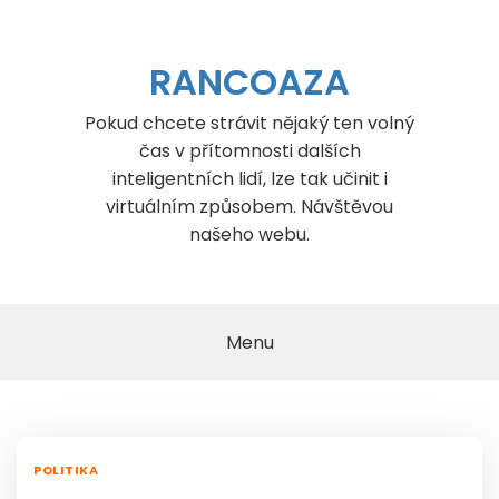
Skip
to
content
RANCOAZA
Pokud chcete strávit nějaký ten volný
čas v přítomnosti dalších
inteligentních lidí, lze tak učinit i
virtuálním způsobem. Návštěvou
našeho webu.
Menu
POLITIKA