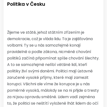
Politika v Česku
Žijeme ve státě, jehož státním zřízením je
demokracie, což je vláda lidu. Ta je zajišťována
volbami. Ty se u nás samozřejmě konají
pravidelně a podle zákona, nicméně chování
politiků začíná připomínat spíše chování šlechty.
A to se samozřejmě nelíbí většině lidí, kteří
politiky živí svými daněmi. Politici mají ústavně
zaručené vysoké příjmy, které mají zamezit
korupci. Všichni ale víme že korupce je u nás
poměrně vysoká, málokdy se na ni přijde a tresty
za ni jsou opravdu směšné. Lidem vadí zejména
to, že politici se neštítí vyloženě lhát lidem do očí