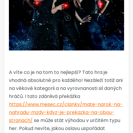
A víte co je na tom to nejlepší? Tato hra je
vhodná absolutně pro každého! Nezáleží totiž ani
na věkové kategorii a na vyrovnanosti sil daných
hráčů. I tato zdánlivá překážka
https://www.mesec.cz/clanky/mate-narok-na-
nahradu-mzdy-kdyz-je-prekazka-na-obou-
stranach/
se může stát výhodou v určitém typu
her. Pokud nevíte, jakou oslavu uspořádat