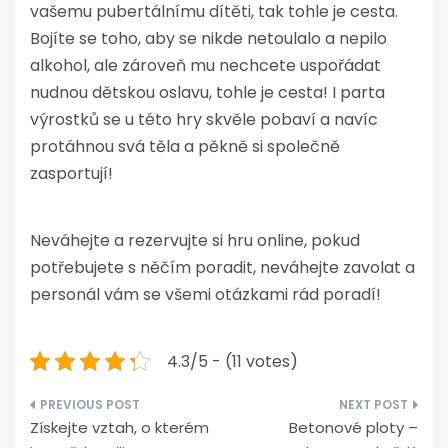
vašemu pubertálnímu dítěti, tak tohle je cesta.
Bojíte se toho, aby se nikde netoulalo a nepilo
alkohol, ale zároveň mu nechcete uspořádat
nudnou dětskou oslavu, tohle je cesta! I parta
výrostků se u této hry skvěle pobaví a navíc
protáhnou svá těla a pěkně si společně
zasportují!
Neváhejte a rezervujte si hru online, pokud
potřebujete s něčím poradit, neváhejte zavolat a
personál vám se všemi otázkami rád poradí!
4.3/5 - (11 votes)
Navigace
Získejte vztah, o kterém
Betonové ploty –
pro