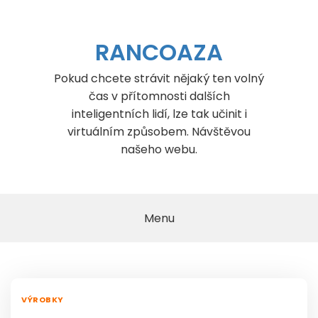
Skip
to
content
RANCOAZA
Pokud chcete strávit nějaký ten volný
čas v přítomnosti dalších
inteligentních lidí, lze tak učinit i
virtuálním způsobem. Návštěvou
našeho webu.
Menu
VÝROBKY