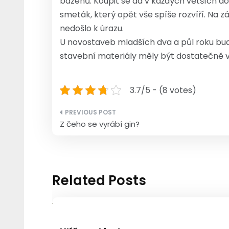
bazénů. Koupit se dá v každých větších d
smeták, který opět vše spíše rozvíří. Na 
nedošlo k úrazu.
U novostaveb mladších dva a půl roku bud
stavební materiály měly být dostatečně 
3.7/5 - (8 votes)
Navigace
Z čeho se vyrábí gin?
pro
příspěvek
Related Posts