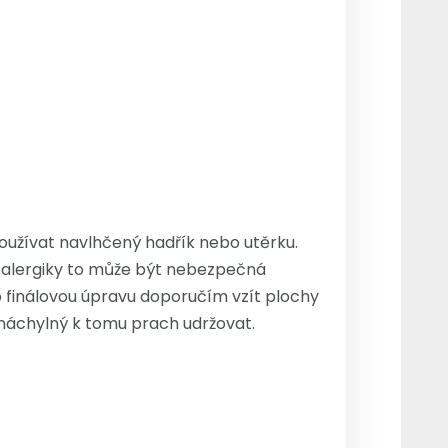
používat navlhčený hadřík nebo utěrku.
o alergiky to může být nebezpečná
ko finálovou úpravu doporučím vzít plochy
náchylný k tomu prach udržovat.