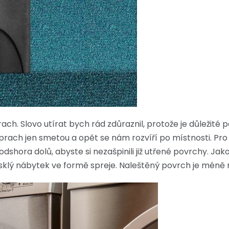
ch. Slovo utírat bych rád zdůraznil, protože je důležité 
 prach jen smetou a opět se nám rozvíří po místnosti. Pr
odshora dolů, abyste si nezašpinili již utřené povrchy. Ja
klý nábytek ve formě spreje. Naleštěný povrch je méně 