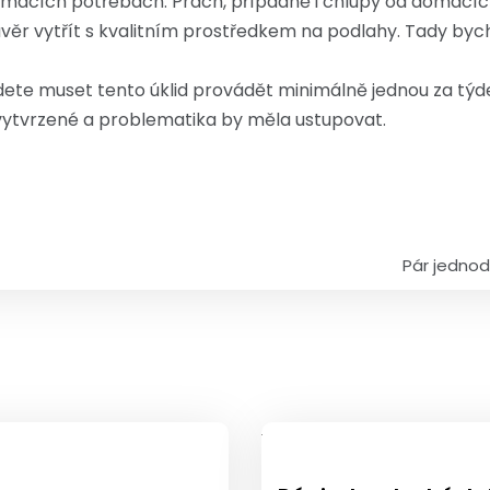
omácích potřebách. Prach, případně i chlupy od domácíc
závěr vytřít s kvalitním prostředkem na podlahy. Tady by
ete muset tento úklid provádět minimálně jednou za týden
vytvrzené a problematika by měla ustupovat.
Pár jednod