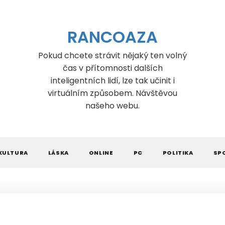
RANCOAZA
Pokud chcete strávit nějaký ten volný
čas v přítomnosti dalších
inteligentních lidí, lze tak učinit i
virtuálním způsobem. Návštěvou
našeho webu.
KULTURA
LÁSKA
ONLINE
PC
POLITIKA
SP