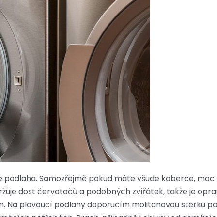
je podlaha. Samozřejmě pokud máte všude koberce, moc 
držuje dost červotočů a podobných zvířátek, takže je opra
 Na plovoucí podlahy doporučím molitanovou stěrku pod