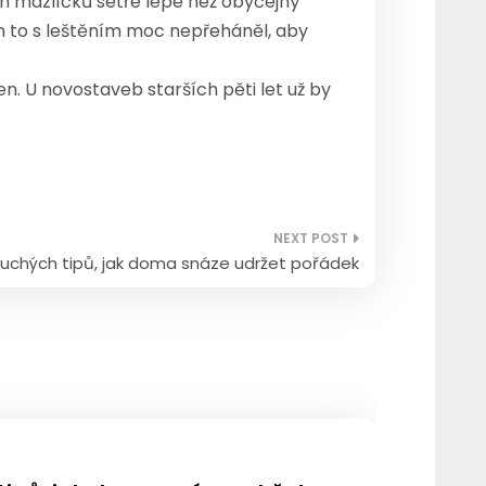
h mazlíčků setře lépe než obyčejný
ch to s leštěním moc nepřeháněl, aby
. U novostaveb starších pěti let už by
uchých tipů, jak doma snáze udržet pořádek