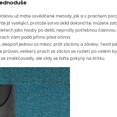
 jednoduše
většinou už máte osvědčené metody, jak si s prachem poradi
s již vysilující, protože sotva úklid dokončíte, můžete zač
h letech jako houby po dešti, neprošly potřebnou časovou 
 prach Vám padá přímo před očima.
 alespoň jednou za měsíc prát záclony a závěsy. Textil ja
 průvan, veškerý prach ze záclon se rozletí po celém byt
t se změkčovadly, ale vždy se řiďte pokyny na štítku.