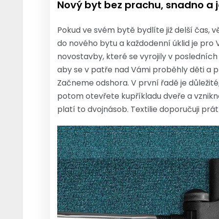
Nový byt bez prachu, snadno a
Pokud ve svém bytě bydlíte již delší čas, 
do nového bytu a každodenní úklid je pro Vá
novostavby, které se vyrojily v posledníc
aby se v patře nad Vámi proběhly děti a
Začneme odshora. V první řadě je důležité,
potom otevřete kupříkladu dveře a vznikne
platí to dvojnásob. Textilie doporučuji prá